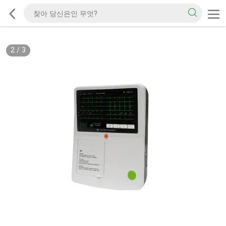
2
/
3