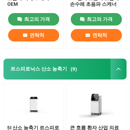
OEM
손수레 초음파 스캐너
수술용 조명 및 전등
최고의 가격
최고의 가격
병원 간호 침대 및 가구
연락처
연락처
ICU 통풍기 기계
르스피로닉스 산소 농축기
마취 기계
(9)
증기 멸균 장치 기계
디지털 혈압 모니터
태아 도플러 심장감시 장치
5l 산소 농축기 르스피로
큰 흐름 환자 산업 의료