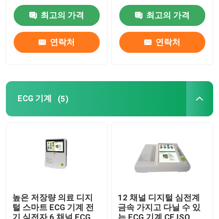
최고의 가격
최고의 가격
공장 견학
연락처
연락처
품질 관리
문의하기
ECG 기계
(5)
조회를 요청하다
주사기 주입 펌프
다중 매개변수 환자 모니터
높은 저장량 의료 디지
12 채널 디지털 심전계
털 스마트 ECG 기계 전
금속 가지고 다닐 수 있
어머니 태아 감시 장치
기 심전자 6 채널 ECG
는 ECG 기계 CE ISO